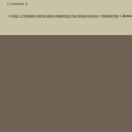
Страница:
1
»
Секс з голими дівчатами дивитися на порно відео
»
брюнетки
»
Домаш