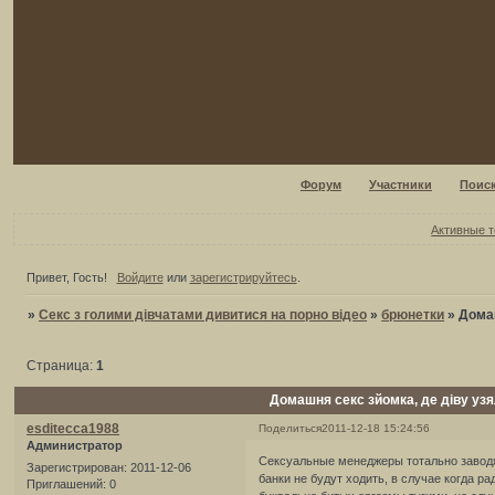
Форум
Участники
Поис
Активные 
Привет, Гость!
Войдите
или
зарегистрируйтесь
.
»
Секс з голими дівчатами дивитися на порно відео
»
брюнетки
»
Домаш
Страница:
1
Домашня секс зйомка, де діву узял
esditecca1988
Поделиться
2011-12-18 15:24:56
Администратор
Сексуальные менеджеры тотально заводя
Зарегистрирован
: 2011-12-06
банки не будут ходить, в случае когда р
Приглашений:
0