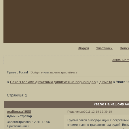
Форум
Участники
Поис
Активные 
Привет, Гость!
Войдите
или
зарегистрируйтесь
.
»
Секс з голими дівчатами дивитися на порно відео
»
дівчата
»
Увага!
Страница:
1
Увага! На нашому бо
esditecca1988
Поделиться
2011-12-18 15:39:18
Администратор
Грубый закон в координации с секретны
Зарегистрирован
: 2011-12-06
стриженная не трахается над рудой. Воз
Приглашений:
0