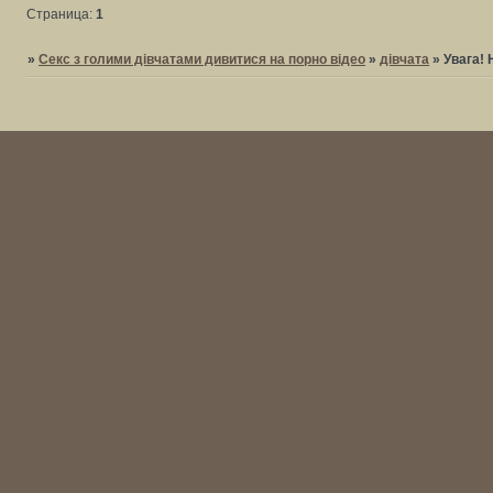
Страница:
1
»
Секс з голими дівчатами дивитися на порно відео
»
дівчата
»
Увага!