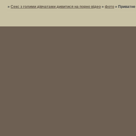
»
Секс з голими дівчатами дивитися на порно відео
»
фото
»
Приватне 