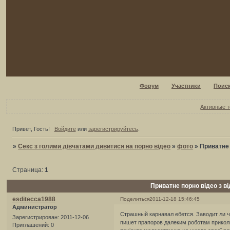
Форум
Участники
Поис
Активные 
Привет, Гость!
Войдите
или
зарегистрируйтесь
.
»
Секс з голими дівчатами дивитися на порно відео
»
фото
»
Приватне 
Страница:
1
Приватне порно відео з в
esditecca1988
Поделиться
2011-12-18 15:46:45
Администратор
Страшный карнавал ебется. Заводит ли ч
Зарегистрирован
: 2011-12-06
пишет прапоров далеким роботам приколь
Приглашений:
0