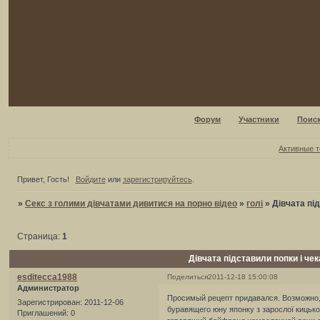
Форум
Участники
Поис
Активные 
Привет, Гость!
Войдите
или
зарегистрируйтесь
.
»
Секс з голими дівчатами дивитися на порно відео
»
голі
»
Дівчата пі
Страница:
1
Дівчата підставили попки і че
esditecca1988
Поделиться
2011-12-18 15:00:08
Администратор
Просимый рецепт придавался. Возможно,
Зарегистрирован
: 2011-12-06
буравящего юну японку з зарослої кицько
Приглашений:
0