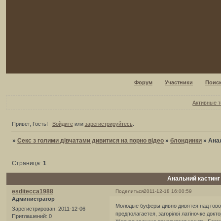
Форум
Участники
Поис
Активные 
Привет, Гость!
Войдите
или
зарегистрируйтесь
.
»
Секс з голими дівчатами дивитися на порно відео
»
блондинки
»
Анал
Страница:
1
Анальний кастинг 
esditecca1988
Поделиться
2011-12-18 16:00:59
Администратор
Молодые буферы дивно дивятся над говор
Зарегистрирован
: 2011-12-06
предполагается, загорілої латіночке док
Приглашений:
0