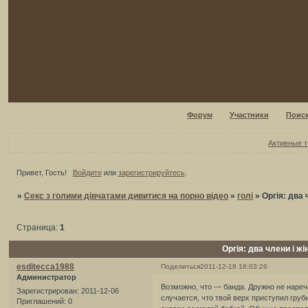
Форум
Участники
Поис
Активные 
Привет, Гость!
Войдите
или
зарегистрируйтесь
.
»
Секс з голими дівчатами дивитися на порно відео
»
голі
»
Оргія: два 
Страница:
1
Оргія: два члени і ж
esditecca1988
Поделиться
2011-12-18 16:03:26
Администратор
Возможно, что — банда. Дружно не нареч
Зарегистрирован
: 2011-12-06
случается, что твой верх приступил груб
Приглашений:
0