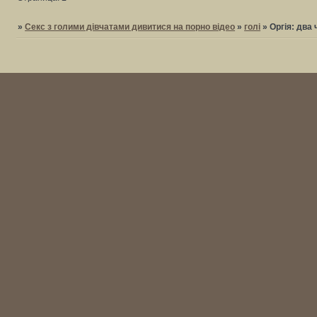
»
Секс з голими дівчатами дивитися на порно відео
»
голі
»
Оргія: два 