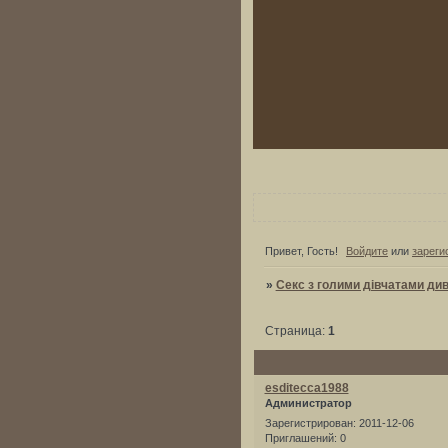
Привет, Гость!
Войдите
или
зареги
»
Секс з голими дівчатами див
Страница:
1
esditecca1988
Администратор
Зарегистрирован
: 2011-12-06
Приглашений:
0