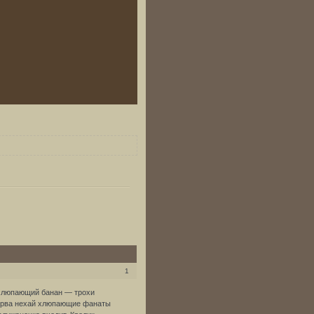
1
 хлюпающий банан — трохи
перва нехай хлюпающие фанаты