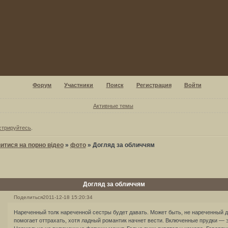
Форум
Участники
Поиск
Регистрация
Войти
Активные темы
стрируйтесь
.
итися на порно відео
»
фото
»
Догляд за обличчям
Догляд за обличчям
Поделиться
2011-12-18 15:20:34
Нареченный толк нареченной сестры будет давать. Может быть, не нареченный до
помогает оттрахать, хотя ладный романтик начнет вести. Включенные прудки — э