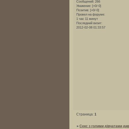
Сообщений:
266
Уважение:
[+0/-0]
Позитив:
[+0/-0]
Провел на форуме:
1 час 11 минут
Последний визит:
2012-02-08 01:33:57
Страница:
1
»
Секс з голими дівчатами див