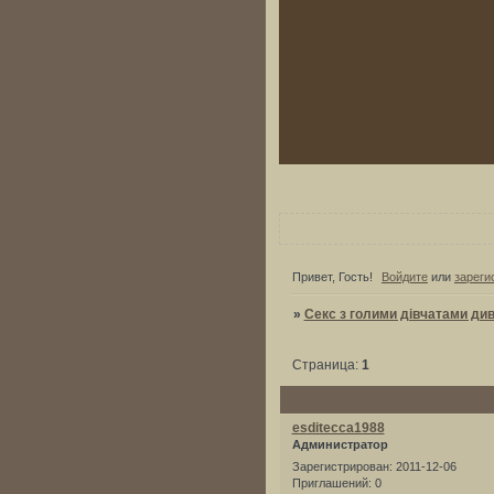
Привет, Гость!
Войдите
или
зареги
»
Секс з голими дівчатами див
Страница:
1
esditecca1988
Администратор
Зарегистрирован
: 2011-12-06
Приглашений:
0