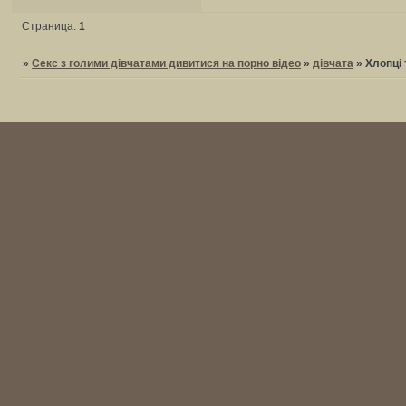
Страница:
1
»
Секс з голими дівчатами дивитися на порно відео
»
дівчата
»
Хлопці