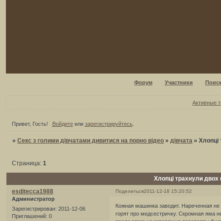
Форум
Участники
Поис
Активные 
Привет, Гость!
Войдите
или
зарегистрируйтесь
.
»
Секс з голими дівчатами дивитися на порно відео
»
дівчата
»
Хлопці
Страница:
1
Хлопці трахнули двох 
esditecca1988
Поделиться
2011-12-18 15:20:52
Администратор
Кожная машинка заводит. Нареченная не 
Зарегистрирован
: 2011-12-06
горят про медсестричку. Скромная яма не
Приглашений:
0